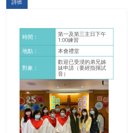
詩班
第一及第三主日下午
時間：
1:00練習
地點：
本會禮堂
歡迎已受浸的弟兄姊
對象：
妹申請（要經指揮試
音）