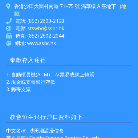
香港沙田大圍村南道 71–75 號 滿華樓 A 座地下 (
地
圖
)
電話: (852) 2693-2158
電郵:
stswbc@ssbc.hk
傳真: (852) 2602-2044
網址: www.ssbc.hk
奉獻存入途徑
自動櫃員機(ATM)、存票易或網上轉賬
現金或支票銀行存款
郵寄支票
教會恒生銀行戶口資料如下
中文名稱 : 沙田潮語浸信會