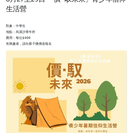
生活營
對象：中學生

地點：烏溪沙青年村

費用：每位$400

有興趣者，請向蔡子聰傳道報名