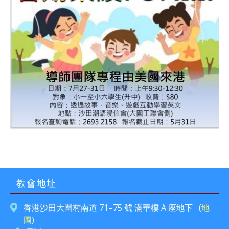
教會地址
香港沙田大圍村南道 71–75 號 滿華樓 A 座地下 (
地
圖
)