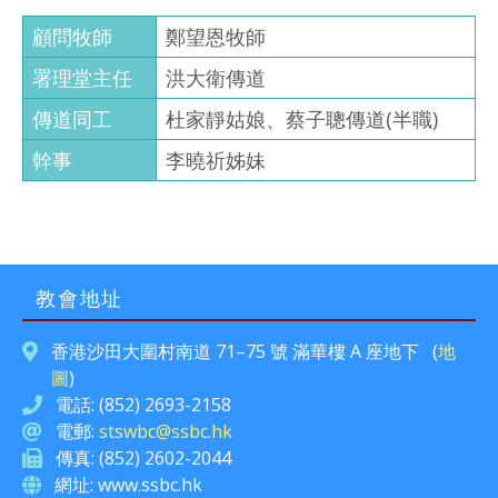
顧問牧師
鄭望恩牧師
署理堂主任
洪大衛傳道
傳道同工
杜家靜姑娘、蔡子聰傳道(半職)
幹事
李曉祈姊妹
教會地址
香港沙田大圍村南道 71–75 號 滿華樓 A 座地下 (
地
圖
)
電話: (852) 2693-2158
電郵:
stswbc@ssbc.hk
傳真: (852) 2602-2044
網址: www.ssbc.hk